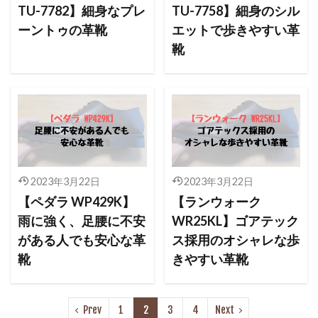
TU-7782】細身なプレ
TU-7758】細身のシル
ーントゥの革靴
エットで歩きやすい革
靴
2023年3月22日
2023年3月22日
【ペダラ WP429K】
【ランウォーク
雨に強く、足腰に不安
WR25KL】ゴアテック
がある人でも安心な革
ス採用のオシャレな歩
靴
きやすい革靴
Prev
1
2
3
4
Next