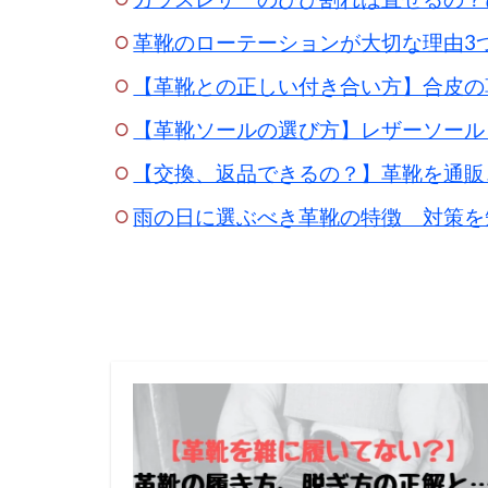
革靴のローテーションが大切な理由3
【革靴との正しい付き合い方】合皮の
【革靴ソールの選び方】レザーソール
【交換、返品できるの？】革靴を通販
雨の日に選ぶべき革靴の特徴 対策を