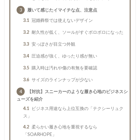
3
履いて感じたイマイチな点、注意点
3.1
冠婚葬祭では使えないデザイン
3.2
耐久性が低く、ソールがすぐボロボロになった
3.3
安っぽさが目立つ外観
3.4
圧迫感が強く、ゆったり感が無い
3.5
購入時は汚れや傷の有無を要確認
3.6
サイズのラインナップが少ない
4
【対抗】スニーカーのような履き心地のビジネスシ
ューズを紹介
4.1
ビジネス用途なら上位互換の「テクシーリュク
ス」
4.2
柔らかい履き心地を重視するなら
「SOARHOPE」