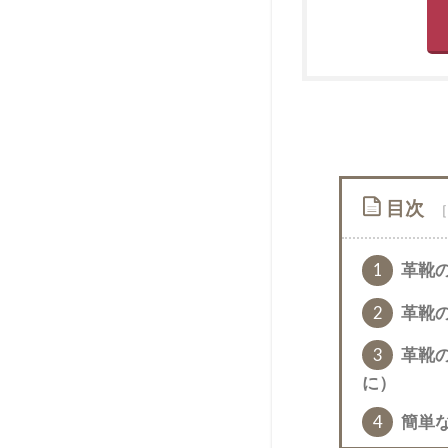
目次
1
革靴
2
革靴
3
革靴
に）
4
簡単