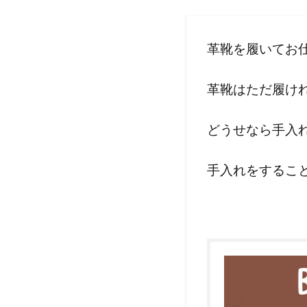
革靴を履いてお
革靴はただ履け
どうせなら手入
手入れをするこ