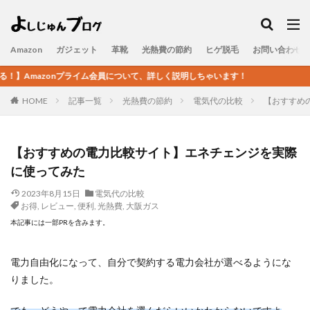
Amazon
ガジェット
革靴
光熱費の節約
ヒゲ脱毛
お問い合わせ
イム会員について、詳しく説明しちゃいます！
HOME
記事一覧
光熱費の節約
電気代の比較
【おすすめ
【おすすめの電力比較サイト】エネチェンジを実際
に使ってみた
2023年8月15日
電気代の比較
お得
,
レビュー
,
便利
,
光熱費
,
大阪ガス
本記事には一部PRを含みます。
電力自由化になって、自分で契約する電力会社が選べるようにな
りました。