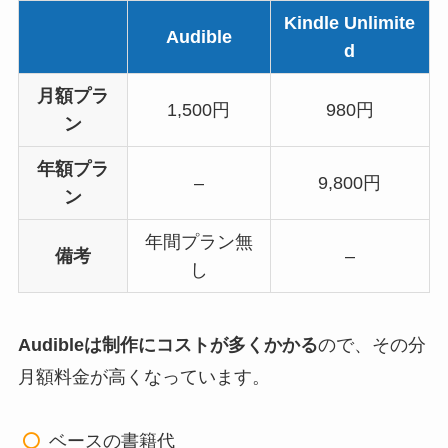
Kindle Unlimite
Audible
d
月額プラ
1,500円
980円
ン
年額プラ
–
9,800円
ン
年間プラン無
備考
–
し
Audibleは制作にコストが多くかかる
ので、その分
月額料金が高くなっています。
ベースの書籍代