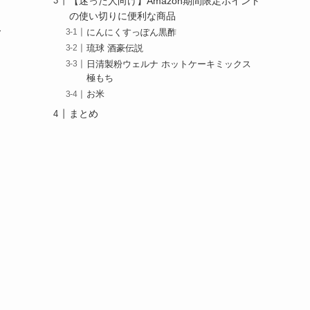
【迷った人向け】Amazon期間限定ポイント
の使い切りに便利な商品
にんにくすっぽん黒酢
て
琉球 酒豪伝説
日清製粉ウェルナ ホットケーキミックス
極もち
お米
まとめ