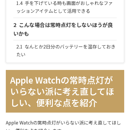
手を下げている時も画面がおしゃれなファ
ッションアイテムとして活用できる
こんな場合は常時点灯をしないほうが良
いかも
なんとか2日分のバッテリーを温存しておき
たい
Apple Watchを健康管理アイテムと割り切っ
ている
Apple Watchの常時点灯が
映画を見に行くときにシアターモードに切
いらない派に考え直してほ
り替えるのがめんどう
しい、便利な点を紹介
Apple Watchの常時点灯に対応している
シリーズ
Apple Watchの常時点灯がいらない派に考え直してほし