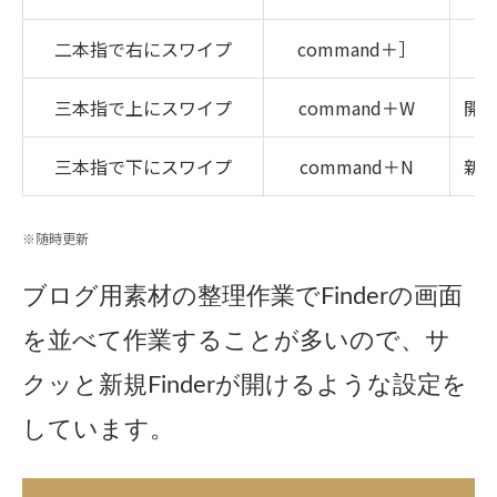
二本指で右にスワイプ
command＋］
三本指で上にスワイプ
command＋W
開い
三本指で下にスワイプ
command＋N
新
※随時更新
ブログ用素材の整理作業でFinderの画面
を並べて作業することが多いので、サ
クッと新規Finderが開けるような設定を
しています。