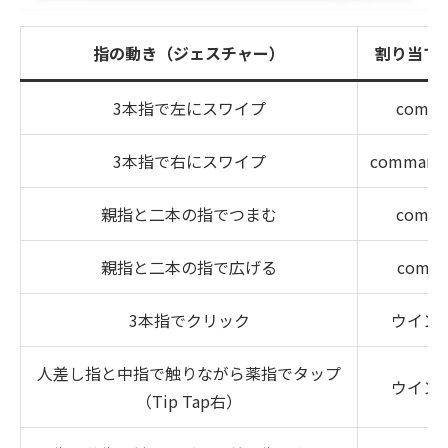
指の動き（ジェスチャー）
割り当て
3本指で左にスワイプ
comm
3本指で右にスワイプ
command
親指と二本の指でつまむ
comm
親指と二本の指で広げる
comm
3本指でクリック
ウイン
人差し指と中指で触りながら薬指でタップ
ウイン
（Tip Tap右）